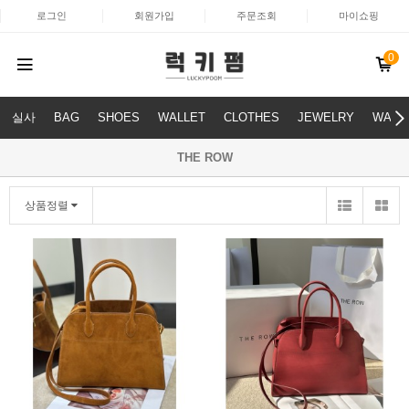
로그인
회원가입
주문조회
마이쇼핑
0
실사
BAG
SHOES
WALLET
CLOTHES
JEWELRY
WATC
THE ROW
상품정렬