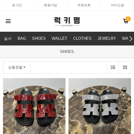
로그인
회원가입
주문조회
마이쇼핑
0
실사
BAG
SHOES
WALLET
CLOTHES
JEWELRY
WATC
SHOES
상품정렬