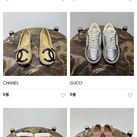
CHANEL
GUCCI
0원
0원