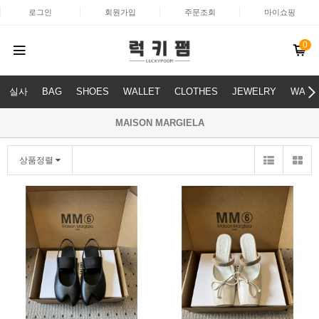
로그인
회원가입
주문조회
마이쇼핑
0
실사
BAG
SHOES
WALLET
CLOTHES
JEWELRY
WATC
MAISON MARGIELA
상품정렬