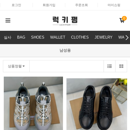
로그인
회원가입
주문조회
마이쇼핑
0
실사
BAG
SHOES
WALLET
CLOTHES
JEWELRY
WATC
남성용
상품정렬