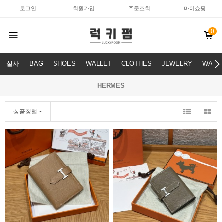
로그인
회원가입
주문조회
마이쇼핑
0
실사
BAG
SHOES
WALLET
CLOTHES
JEWELRY
WATC
HERMES
상품정렬