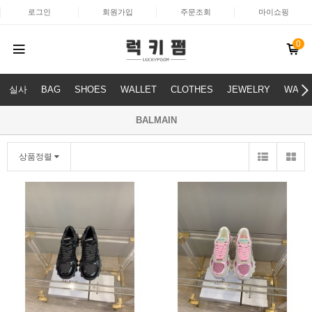
로그인
회원가입
주문조회
마이쇼핑
0
실사
BAG
SHOES
WALLET
CLOTHES
JEWELRY
WATC
BALMAIN
상품정렬