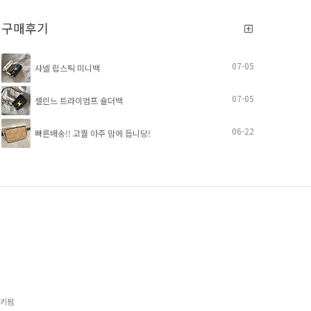
구매후기
07-05
샤넬 립스틱 미니백
07-05
셀린느 트라이엄프 숄더백
06-22
빠른배송!! 고퀄 아주 맘에 듭니당!
럭키펌