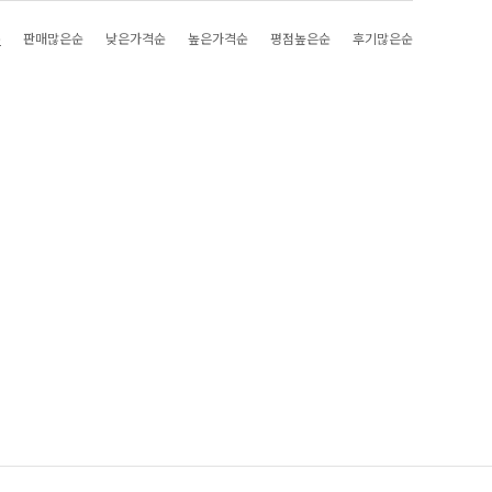
순
판매많은순
낮은가격순
높은가격순
평점높은순
후기많은순