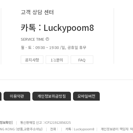
고객 상담 센터
카톡 : Luckypoom8
SERVICE TIME
월 - 토 : 09:00 ~ 19:00 /일, 공휴일 휴무
공지사항
1:1문의
FAQ
이용약관
개인정보취급방침
모바일버전
[정보확인]
|
통신판매업 신고 : ICP121912856325
N HONG KONG (반품,교환주소아님)
|
전화 :
|
카톡 : Luckypoom8
|
개인정보관리 책임자: 