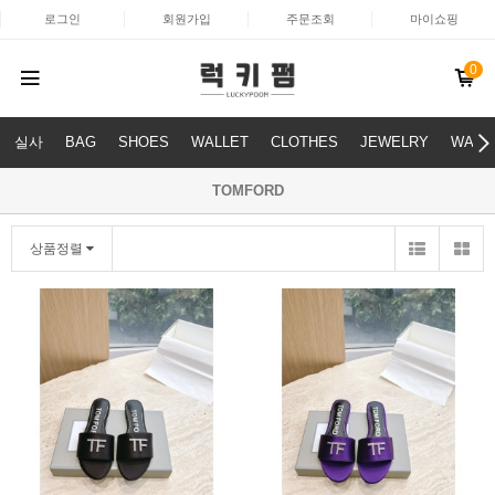
로그인
회원가입
주문조회
마이쇼핑
0
실사
BAG
SHOES
WALLET
CLOTHES
JEWELRY
WATC
TOMFORD
상품정렬