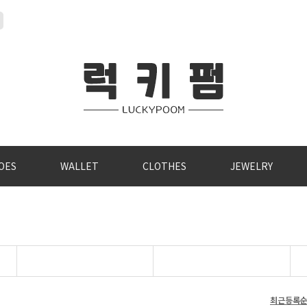
OES
WALLET
CLOTHES
JEWELRY
최근등록