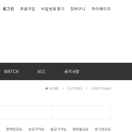
로그인
회원가입
비밀번호찾기
장바구니
마이페이지
WATCH
ACC
공지사항
HOME
CLOTHES
LORO PIANA
순
판매많은순
낮은가격순
높은가격순
평점높은순
후기많은순