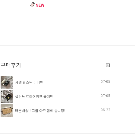
구매후기
07-05
샤넬 립스틱 미니백
07-05
셀린느 트라이엄프 숄더백
06-22
빠른배송!! 고퀄 아주 맘에 듭니당!