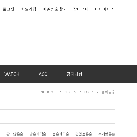
로그인
회원가입
비밀번호찾기
장바구니
마이페이지
WATCH
ACC
공지사항
HOME
SHOES
DIOR
남여공용
순
판매많은순
낮은가격순
높은가격순
평점높은순
후기많은순