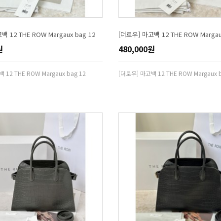
 12 THE ROW Margaux bag 12
[더로우] 마고백 12 THE ROW Margau
원
480,000원
 12 THE ROW Margaux bag 12
[더로우] 마고백 12 THE ROW Margaux b