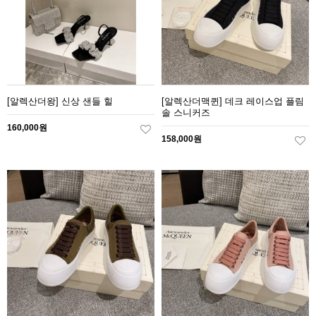
[알렉산더왕] 신상 샌들 힐
[알렉산더맥퀸] 데크 레이스업 플림
솔 스니커즈
160,000원
158,000원