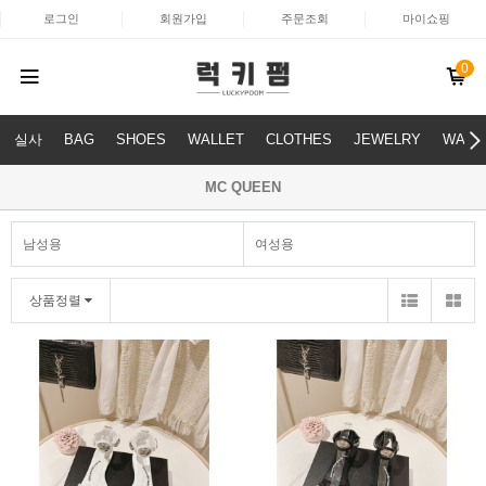
로그인
회원가입
주문조회
마이쇼핑
0
실사
BAG
SHOES
WALLET
CLOTHES
JEWELRY
WATC
MC QUEEN
남성용
여성용
상품정렬