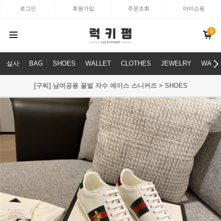
로그인
회원가입
주문조회
마이쇼핑
0
실사
BAG
SHOES
WALLET
CLOTHES
JEWELRY
WATC
[구찌] 남여공용 꿀벌 자수 에이스 스니커즈 > SHOES