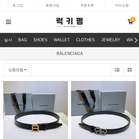
로그인
회원가입
주문조회
마이쇼핑
0
실사
BAG
SHOES
WALLET
CLOTHES
JEWELRY
WATC
BALENCIAGA
상품정렬