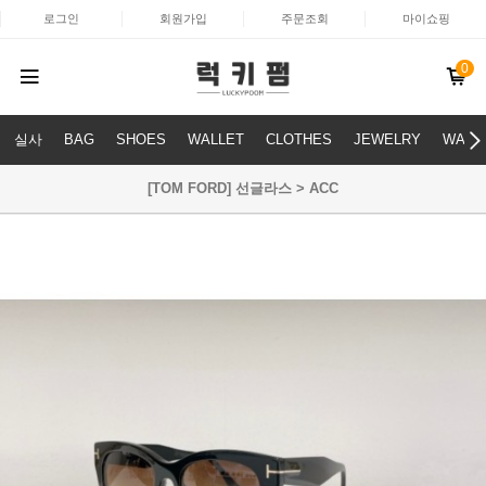
로그인
회원가입
주문조회
마이쇼핑
0
실사
BAG
SHOES
WALLET
CLOTHES
JEWELRY
WATC
[TOM FORD] 선글라스 > ACC