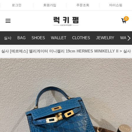
로그인
회원가입
주문조회
마이쇼핑
0
실사
BAG
SHOES
WALLET
CLOTHES
JEWELRY
WATC
실사 [에르메스] 엘리게이터 미니켈리 19cm HERMES MINIKELLY II > 실사