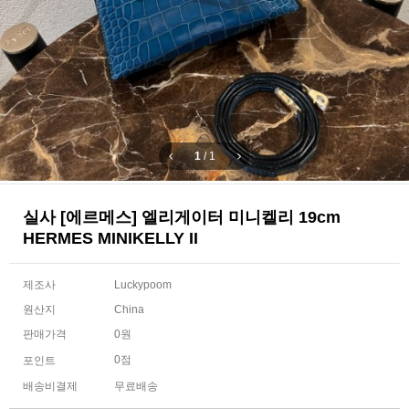
1
/
1
실사 [에르메스] 엘리게이터 미니켈리 19cm
HERMES MINIKELLY II
제조사
Luckypoom
원산지
China
판매가격
0원
0점
포인트
배송비결제
무료배송