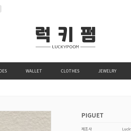
OES
WALLET
CLOTHES
JEWELRY
PIGUET
제조사
Luc