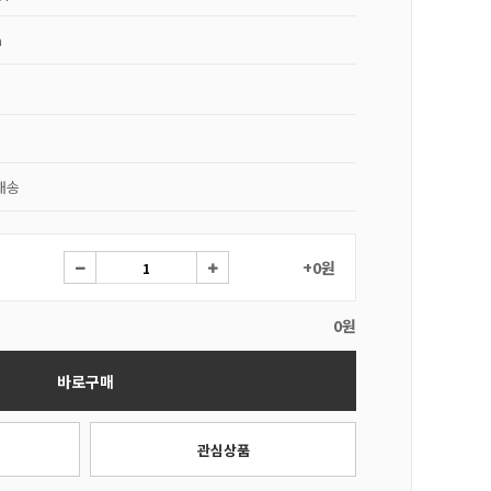
a
배송
+0원
0원
바로구매
관심상품