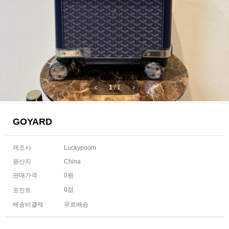
1
/
1
GOYARD
제조사
Luckypoom
원산지
China
판매가격
0원
0점
포인트
배송비결제
무료배송