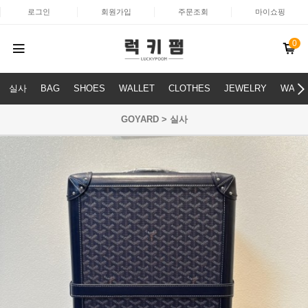
로그인
회원가입
주문조회
마이쇼핑
0
실사
BAG
SHOES
WALLET
CLOTHES
JEWELRY
WATC
GOYARD > 실사