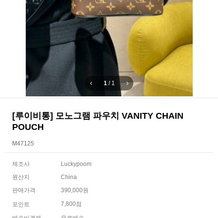
1
/
1
[루이비통] 모노그램 파우치 VANITY CHAIN
POUCH
M47125
제조사
Luckypoom
원산지
China
판매가격
390,000원
7,800점
포인트