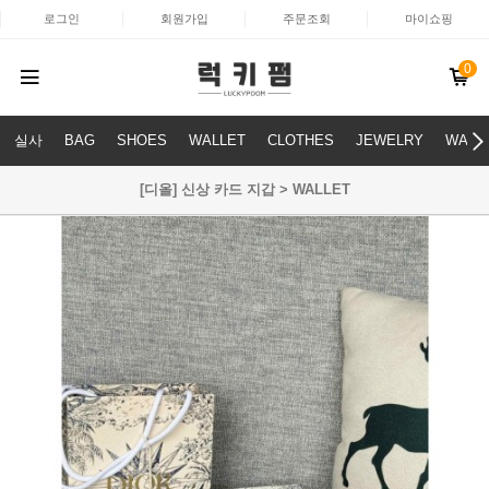
로그인
회원가입
주문조회
마이쇼핑
0
실사
BAG
SHOES
WALLET
CLOTHES
JEWELRY
WATC
[디올] 신상 카드 지갑 > WALLET