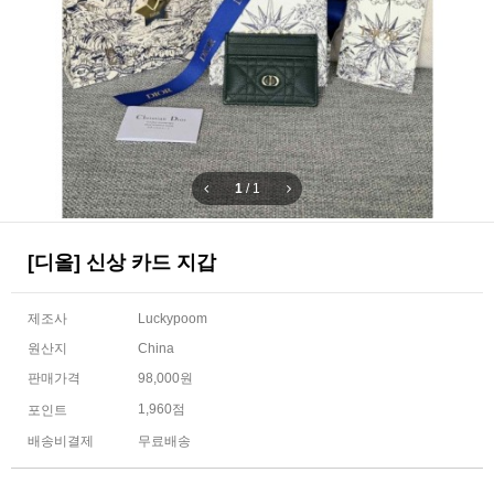
1
/
1
[디올] 신상 카드 지갑
제조사
Luckypoom
원산지
China
판매가격
98,000원
1,960점
포인트
배송비결제
무료배송