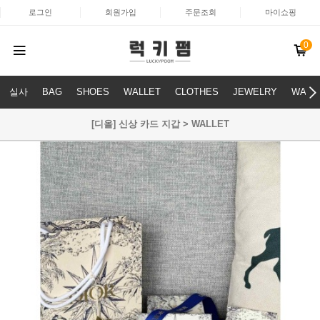
로그인
회원가입
주문조회
마이쇼핑
0
실사
BAG
SHOES
WALLET
CLOTHES
JEWELRY
WATC
[디올] 신상 카드 지갑 > WALLET