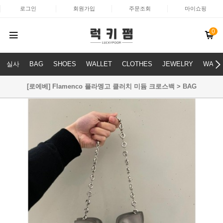
로그인
회원가입
주문조회
마이쇼핑
0
실사
BAG
SHOES
WALLET
CLOTHES
JEWELRY
WATC
[로에베] Flamenco 플라멩고 클러치 미듐 크로스백 > BAG