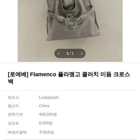
1
/
1
[로에베] Flamenco 플라멩고 클러치 미듐 크로스
백
제조사
Luckypoom
원산지
China
판매가격
400,000원
8,000점
포인트
배송비결제
무료배송