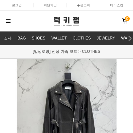
로그인
회원가입
주문조회
마이쇼핑
0
실사
BAG
SHOES
WALLET
CLOTHES
JEWELRY
WATC
[입생로랑] 신상 가죽 코트 > CLOTHES