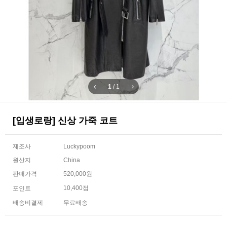
1
/
1
[입생로랑] 신상 가죽 코트
제조사
Luckypoom
원산지
China
판매가격
520,000원
10,400점
포인트
배송비결제
무료배송